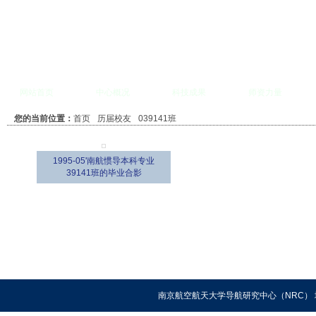
网站首页
中心概况
科技成果
师资力量
您的当前位置：
首页
历届校友
039141班
1995-05'南航惯导本科专业
39141班的毕业合影
南京航空航天大学导航研究中心（NRC） 地址